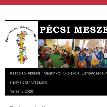
Kezdőlap
Aktuális
Magunkról
Ökoiskola
Elérhetőségek
Harry Potter Országos
Verseny 2026