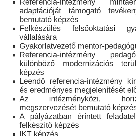
Referencia-intézmény mintaér
adaptációját támogató tevéke
bemutató képzés
Felkészülés felsőoktatási gy
vállalására
Gyakorlatvezető mentor-pedagógu
Referencia-intézmény pedag
különböző modernizációs terül
képzés
Leendő referencia-intézmény kí
és eredményes megjelenítését el
Az intézményközi, horiz
megszervezését bemutató képzé
A pályázatban érintett feladatel
felkészítő képzés
IKT képzés