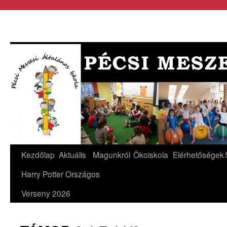
Kezdőlap
Aktuális
Magunkról
Ökoiskola
Elérhetőségek
Harry Potter Országos
Verseny 2026