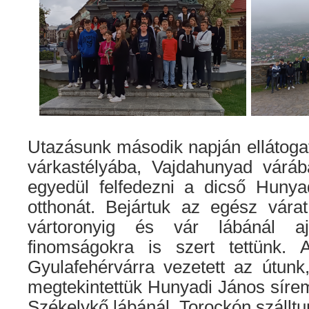
Utazásunk második napján ellátoga
várkastélyába, Vajdahunyad váráb
egyedül felfedezni a dicső Huny
otthonát. Bejártuk az egész vára
vártoronyig és vár lábánál aj
finomságokra is szert tettünk. 
Gyulafehérvárra vezetett az útunk
megtekintettük Hunyadi János sírem
Székelykő lábánál, Torockón szállt