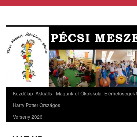
Kezdőlap
Aktuális
Magunkról
Ökoiskola
Elérhetőségek
Harry Potter Országos
Verseny 2026