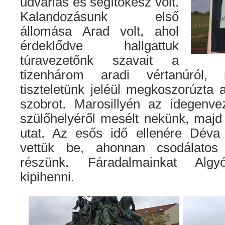
udvarias és segítőkész volt.
Kalandozásunk első
állomása Arad volt, ahol
érdeklődve hallgattuk
túravezetőnk szavait a
tizenhárom aradi vértanúról,
tiszteletünk jeléül megkoszorúzta
szobrot. Marosillyén az idegenv
szülőhelyéről mesélt nekünk, majd
utat. Az esős idő ellenére Déva 
vettük be, ahonnan csodálatos k
részünk. Fáradalmainkat Algy
kipihenni.