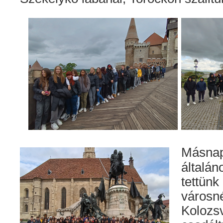
Másna
általán
tettün
váro
Koloz