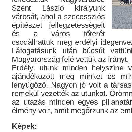
Szent László királyunk
városát, ahol a szecessziós
építészet jellegzetességeit
és a város főterét
csodálhattuk meg erdélyi idegenve
Látogatásunk után búcsút vettün
Magyarország felé vettük az irányt.
Erdélyi utunk minden helyszíne v
ajándékozott meg minket és min
lenyűgöző. Nagyon jó volt a társas
remekül vezették az utunkat. Öröm
az utazás minden egyes pillanatár
élmény volt, amit megőrzünk az em
Képek: