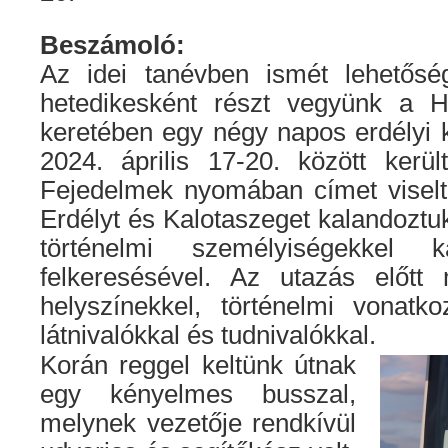
Beszámoló:
Az idei tanévben ismét lehetősé
hetedikesként részt vegyünk a Ha
keretében egy négy napos erdélyi 
2024. április 17-20. között kerü
Fejedelmek nyomában címet viselte
Erdélyt és Kalotaszeget kalandoztu
történelmi személyiségekkel k
felkeresésével. Az utazás előtt
helyszínekkel, történelmi vonatko
látnivalókkal és tudnivalókkal.
Korán reggel keltünk útnak
egy kényelmes busszal,
melynek vezetője rendkívül