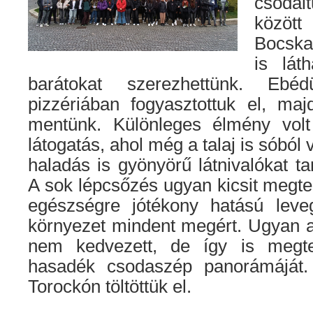
csodá
között
Bocska
is lát
barátokat szerezhettünk. Ebé
pizzériában fogyasztottuk el, ma
mentünk. Különleges élmény volt
látogatás, ahol még a talaj is sóból v
haladás is gyönyörű látnivalókat ta
A sok lépcsőzés ugyan kicsit megterh
egészségre jótékony hatású lev
környezet mindent megért. Ugyan a
nem kedvezett, de így is megtek
hasadék csodaszép panorámáját.
Torockón töltöttük el.