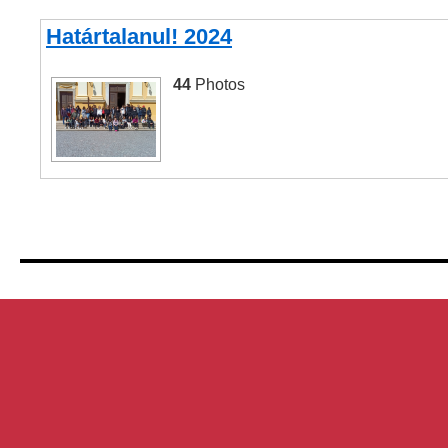
Határtalanul! 2024
44
Photos