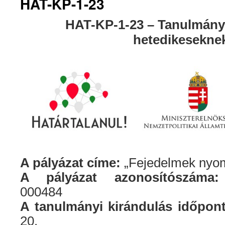
HAT-KP-1-23
HAT-KP-1-23 – Tanulmányi
hetedikesekne
A pályázat címe:
„Fejedelmek nyo
A pályázat azonosítószáma:
000484
A tanulmányi kirándulás időpont
20.