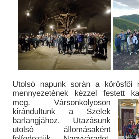
Utolsó napunk során a körösfői 
mennyezetének kézzel festett
kaz
meg. Vársonkolyoson
kirándultunk a Szelek
barlangjához. Utazásunk
utolsó állomásaként
felfedeztük Nagyváradot,