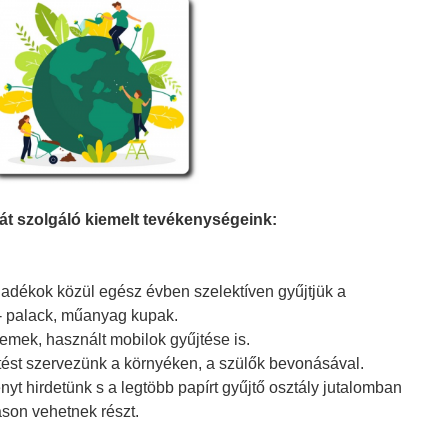
át szolgáló kiemelt tevékenységeink:
ladékok közül egész évben szelektíven gyűjtjük a
- palack, műanyag kupak.
emek, használt mobilok gyűjtése is.
tést szervezünk a környéken, a szülők bevonásával.
nyt hirdetünk s a legtöbb papírt gyűjtő osztály jutalomban
áson vehetnek részt.