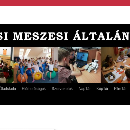
Ökoiskola
Elérhetőségek
Szervezetek
NapTár
KépTár
FilmTár