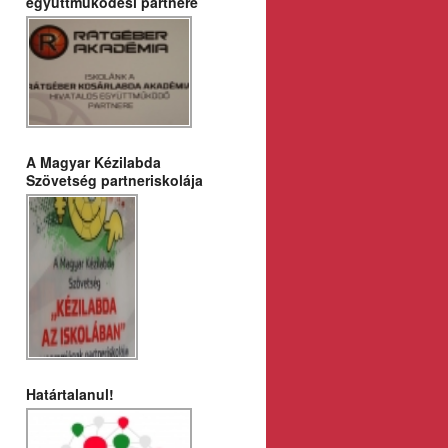
együttműködési partnere
A Magyar Kézilabda
Szövetség partneriskolája
Határtalanul!