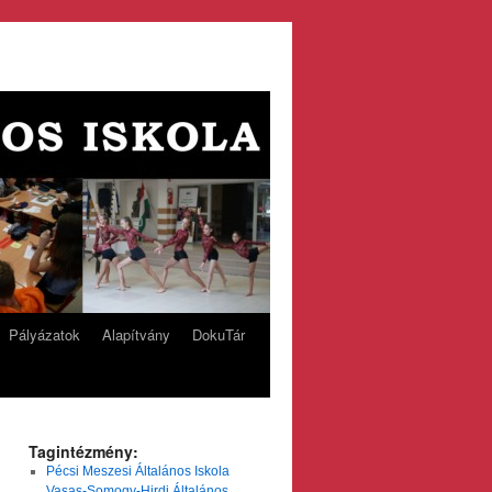
Pályázatok
Alapítvány
DokuTár
Tagintézmény:
Pécsi Meszesi Általános Iskola
Vasas-Somogy-Hirdi Általános