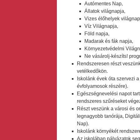
Autómentes Nap,
Állatok világnapja,
Vizes élőhelyek világnap
Víz Világnapja,
Föld napja,
Madarak és fák napja,
Környezetvédelmi Világn
Ne vásárolj-készíts! progr
Rendszeresen részt veszünk
vetélkedőkön.
Iskolánk évek óta szervezi a
évfolyamosok részére).
Egészségnevelési napot tart
rendszeres szűréseket végez
Részt veszünk a városi és 
legnagyobb tanórája, Digitá
Nap).
Iskolánk környékét rendszere
Az iskolában pályázatok segí