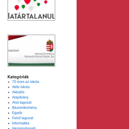
Kategóriák
70 éves az iskola
Aktív Iskola
Aktuális
Alapítvány
Alsó tagozat
Bázisintézmény
Egyéb
Felső tagozat
Informatika
Iskolanyitogató