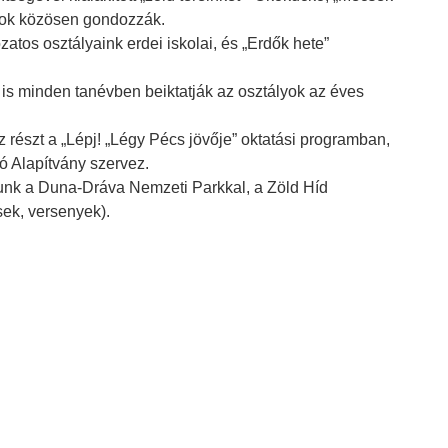
lyok közösen gondozzák.
zatos osztályaink erdei iskolai, és „Erdők hete”
 is minden tanévben beiktatják az osztályok az éves
 részt a „Lépj! „Légy Pécs jövője” oktatási programban,
 Alapítvány szervez.
unk a Duna-Dráva Nemzeti Parkkal, a Zöld Híd
ek, versenyek).