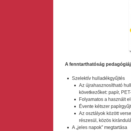
A fenntarthatóság pedagógiáj
Szelektív hulladékgyűjtés
Az újrahasznosítható hul
következőket: papír, PET
Folyamatos a használt el
Évente kétszer papírgyűj
Az osztályok között verse
részesül, közös kirándul
A „jeles napok” megtartása