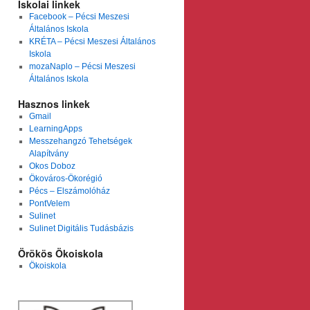
Iskolai linkek
Facebook – Pécsi Meszesi
Általános Iskola
KRÉTA – Pécsi Meszesi Általános
Iskola
mozaNaplo – Pécsi Meszesi
Általános Iskola
Hasznos linkek
Gmail
LearningApps
Messzehangzó Tehetségek
Alapítvány
Okos Doboz
Ökováros-Ökorégió
Pécs – Elszámolóház
PontVelem
Sulinet
Sulinet Digitális Tudásbázis
Örökös Ökoiskola
Ökoiskola