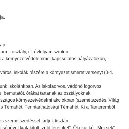
ja,
ap,
am – osztály, ill. évfolyam szinten.
 a környezetvédelemmel kapcsolatos pályázatokon,
 városi iskolák részére a környezetismeret versenyt (3-4.
unk iskolánkban. Az iskolaorvos, védőnő fogorvos
, bemutatót, órákat tartanak az osztályoknak.
országos környezetvédelmi akciókban (szemétszedés, Világ
lis Témahét, Fenntarthatósági Témahét, Ki a Tanteremből
s szemétszedéssel tartjuk tisztán.
tségével kialakított „zöld tereinket”- Ökokuckó, „Mecsek”