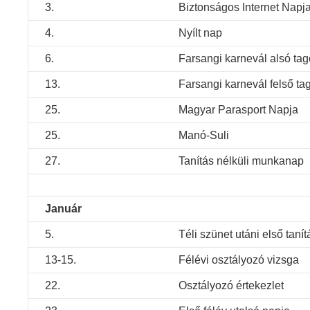
3.
Biztonságos Internet Napj
4.
Nyílt nap
6.
Farsangi karnevál alsó ta
13.
Farsangi karnevál felső t
25.
Magyar Parasport Napja
25.
Manó-Suli
27.
Tanítás nélküli munkanap
Január
5.
Téli szünet utáni első tanít
13-15.
Félévi osztályozó vizsga
22.
Osztályozó értekezlet