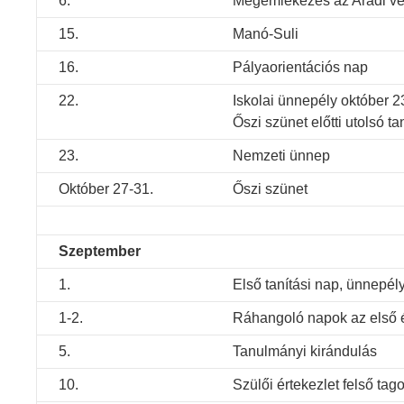
6.
Megemlékezés az Aradi vér
15.
Manó-Suli
16.
Pályaorientációs nap
22.
Iskolai ünnepély október 2
Őszi szünet előtti utolsó ta
23.
Nemzeti ünnep
Október 27-31.
Őszi szünet
Szeptember
1.
Első tanítási nap, ünnepél
1-2.
Ráhangoló napok az első 
5.
Tanulmányi kirándulás
10.
Szülői értekezlet felső tag