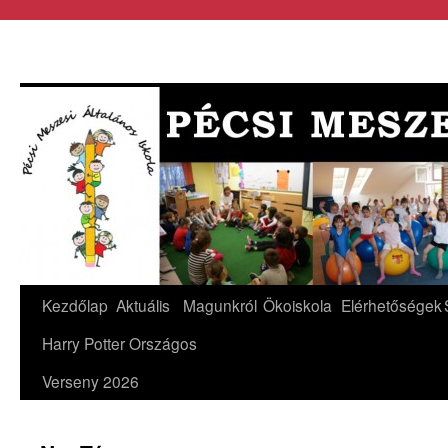
Kezdőlap
Aktuális
Magunkról
Ökoiskola
Elérhetőségek
Harry Potter Országos
Verseny 2026