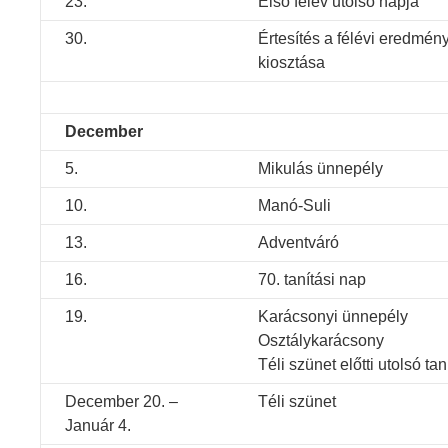
23.
Első félév utolsó napja
30.
Értesítés a félévi eredmény
kiosztása
December
5.
Mikulás ünnepély
10.
Manó-Suli
13.
Adventváró
16.
70. tanítási nap
19.
Karácsonyi ünnepély
Osztálykarácsony
Téli szünet előtti utolsó ta
December 20. –
Téli szünet
Január 4.