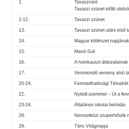
1.
Tavaszváró
Tavaszi szünet előtti utolsó
2-12.
Tavaszi szünet
13.
Tavaszi szünet utáni első t
14.
Magyar költészet napjának
15.
Manó-Suli
16.
A holokauszt áldozatainak
17.
Versmondó verseny alsó t
20-24.
Fenntarthatósági Témahét
22.
Nyitott szemmel – Út a fen
23-24.
Általános iskolai beíratás
28.
Nemzetközi szuperhősök 
29.
Tánc Világnapja