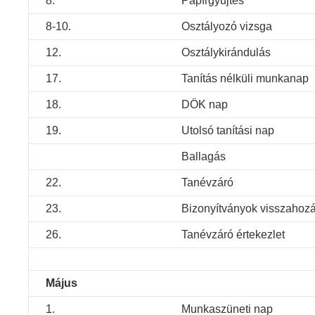
8.
Papírgyűjtés
8-10.
Osztályozó vizsga
12.
Osztálykirándulás
17.
Tanítás nélküli munkanap
18.
DÖK nap
19.
Utolsó tanítási nap
Ballagás
22.
Tanévzáró
23.
Bizonyítványok visszahoz
26.
Tanévzáró értekezlet
Május
1.
Munkaszüneti nap