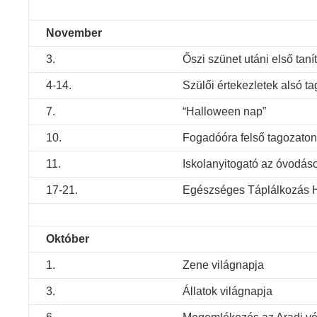
November
3.
Őszi szünet utáni első taní
4-14.
Szülői értekezletek alsó t
7.
“Halloween nap”
10.
Fogadóóra felső tagozaton
11.
Iskolanyitogató az óvodás
17-21.
Egészséges Táplálkozás 
Október
1.
Zene világnapja
3.
Állatok világnapja