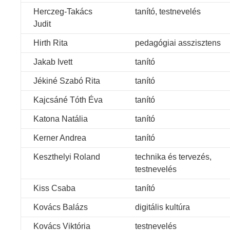
Herczeg-Takács
tanító, testnevelés
Judit
Hirth Rita
pedagógiai asszisztens
Jakab Ivett
tanító
Jékiné Szabó Rita
tanító
Kajcsáné Tóth Éva
tanító
Katona Natália
tanító
Kerner Andrea
tanító
Keszthelyi Roland
technika és tervezés,
testnevelés
Kiss Csaba
tanító
Kovács Balázs
digitális kultúra
Kovács Viktória
testnevelés