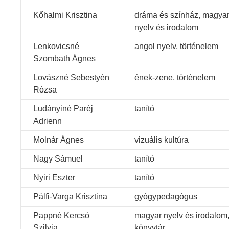
Kőhalmi Krisztina
dráma és színház, magya
nyelv és irodalom
Lenkovicsné
angol nyelv, történelem
Szombath Ágnes
Lovászné Sebestyén
ének-zene, történelem
Rózsa
Ludányiné Paréj
tanító
Adrienn
Molnár Ágnes
vizuális kultúra
Nagy Sámuel
tanító
Nyiri Eszter
tanító
Pálfi-Varga Krisztina
gyógypedagógus
Pappné Kercsó
magyar nyelv és irodalom
Szilvia
könyvtár