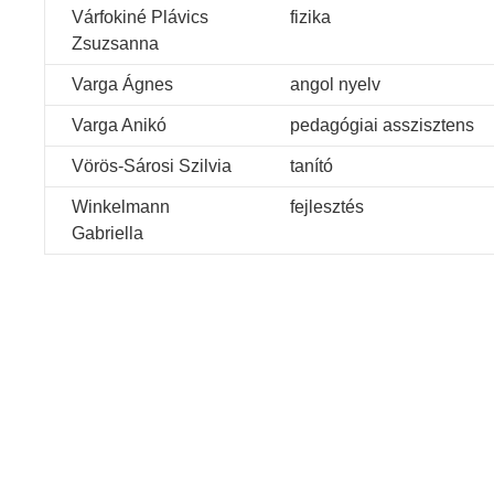
Várfokiné Plávics
fizika
Zsuzsanna
Varga Ágnes
angol nyelv
Varga Anikó
pedagógiai asszisztens
Vörös-Sárosi Szilvia
tanító
Winkelmann
fejlesztés
Gabriella