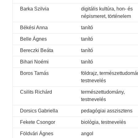
Barka Szilvia
digitális kultúra, hon- és
népismeret, történelem
Békési Anna
tanító
Belle Ágnes
tanító
Bereczki Beáta
tanító
Bihari Noémi
tanító
Boros Tamás
földrajz, természettudomá
testnevelés
Csilits Richárd
természettudomány,
testnevelés
Dorsics Gabriella
pedagógiai asszisztens
Fekete Csongor
biológia, testnevelés
Földvári Ágnes
angol