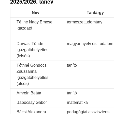
2025/2026. tanév
Név
Tantárgy
Téliné Nagy Emese
természettudomány
igazgató
Darvasi Tünde
magyar nyelv és irodalom
igazgatóhelyettes
(felsős)
Tóthné Göndöcs
tanító
Zsuzsanna
igazgatóhelyettes
(alsós)
Amrein Beáta
tanító
Babocsay Gábor
matematika
Bácsi Alexandra
pedagógiai asszisztens