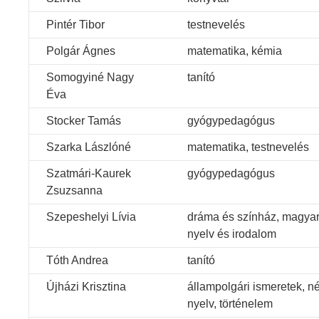
Pintér Tibor
testnevelés
Polgár Ágnes
matematika, kémia
Somogyiné Nagy
tanító
Éva
Stocker Tamás
gyógypedagógus
Szarka Lászlóné
matematika, testnevelés
Szatmári-Kaurek
gyógypedagógus
Zsuzsanna
Szepeshelyi Lívia
dráma és színház, magya
nyelv és irodalom
Tóth Andrea
tanító
Újházi Krisztina
állampolgári ismeretek, n
nyelv, történelem