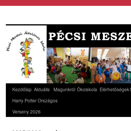
Kezdőlap
Aktuális
Magunkról
Ökoiskola
Elérhetőségek
Harry Potter Országos
Verseny 2026