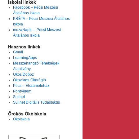
Iskolai linkek
Facebook – Pécsi Meszesi
Általános Iskola
KRÉTA – Pécsi Meszesi Általános
Iskola
mozaNaplo – Pécsi Meszesi
Általános Iskola
Hasznos linkek
Gmail
LearningApps
Messzehangzó Tehetségek
Alapítvány
Okos Doboz
Ökováros-Ökorégió
Pécs – Elszámolóház
PontVelem
Sulinet
Sulinet Digitális Tudásbázis
Örökös Ökoiskola
Ökoiskola