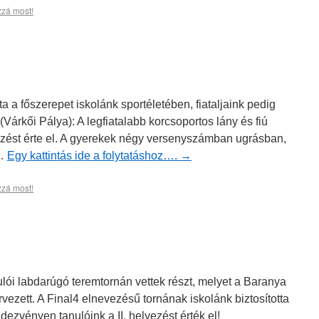
zzá most!
 a főszerepet iskolánk sportéletében, fiataljaink pedig
(Várkői Pálya): A legfiatalabb korcsoportos lány és fiú
yezést érte el. A gyerekek négy versenyszámban ugrásban,
 …
Egy kattintás ide a folytatáshoz….
→
zzá most!
lói labdarúgó teremtornán vettek részt, melyet a Baranya
zett. A Final4 elnevezésű tornának iskolánk biztosította
dezvényen tanulóink a II. helyezést érték el!