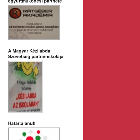
együttműködési partnere
A Magyar Kézilabda
Szövetség partneriskolája
Határtalanul!