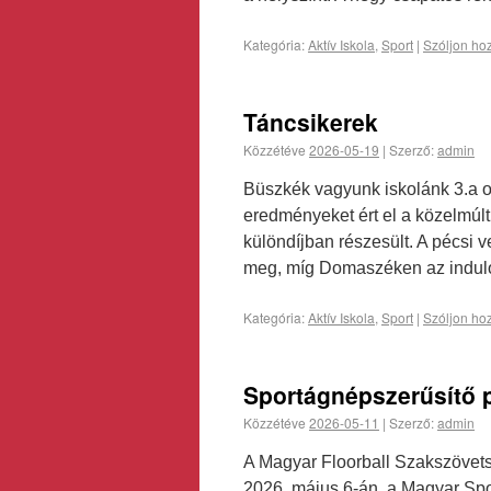
Kategória:
Aktív Iskola
,
Sport
|
Szóljon ho
Táncsikerek
Közzétéve
2026-05-19
|
Szerző:
admin
Büszkék vagyunk iskolánk 3.a os
eredményeket ért el a közelmúlt 
különdíjban részesült. A pécsi 
meg, míg Domaszéken az indul
Kategória:
Aktív Iskola
,
Sport
|
Szóljon ho
Sportágnépszerűsítő 
Közzétéve
2026-05-11
|
Szerző:
admin
A Magyar Floorball Szakszövet
2026. május 6-án, a Magyar Spor