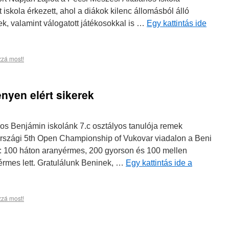
iskola érkezett, ahol a diákok kilenc állomásból álló
tek, valamint válogatott játékosokkal is …
Egy kattintás ide
zzá most!
nyen elért sikerek
s Benjámin iskolánk 7.c osztályos tanulója remek
országi 5th Open Championship of Vukovar viadalon a Beni
: 100 háton aranyérmes, 200 gyorson és 100 mellen
rmes lett. Gratulálunk Beninek, …
Egy kattintás ide a
zzá most!