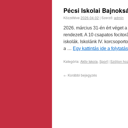
Pécsi Iskolai Bajnoks
Közzétéve
2026-04-02
|
Szerző:
admin
2026. március 31-én ért véget a 
rendezett. A 10 csapatos focito
iskolák. Iskolánk IV. korcsoportos
a …
Egy kattintás ide a folytat
Kategória:
Aktív Iskola
,
Sport
|
Szóljon ho
←
Korábbi bejegyzés