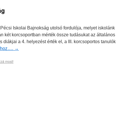
ág
Pécsi Iskolai Bajnokság utolsó fordulója, melyet iskolánk
rán két korcsoportban mérték össze tudásukat az általános
 diákjai a 4. helyezést érték el, a III. korcsoportos tanulók
áshoz….
→
zzá most!