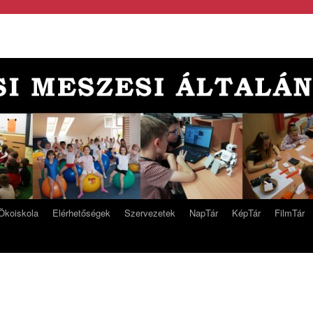
Ökoiskola
Elérhetőségek
Szervezetek
NapTár
KépTár
FilmTár