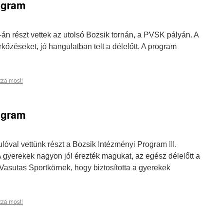
ogram
8-án részt vettek az utolsó Bozsik tornán, a PVSK pályán. A
őzéseket, jó hangulatban telt a délelőtt. A program
.
zzá most!
ogram
ulóval vettünk részt a Bozsik Intézményi Program III.
A gyerekek nagyon jól érezték magukat, az egész délelőtt a
 Vasutas Sportkörnek, hogy biztosította a gyerekek
zzá most!