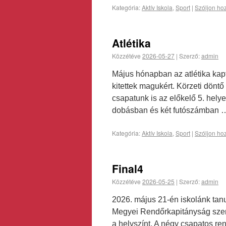
Kategória:
Aktív Iskola
,
Sport
|
Szóljon ho
Atlétika
Közzétéve
2026-05-27
|
Szerző:
admin
Május hónapban az atlétika kapta
kitettek magukért. Körzeti döntő 
csapatunk is az előkelő 5. hel
dobásban és két futószámban
Kategória:
Aktív Iskola
,
Sport
|
Szóljon ho
Final4
Közzétéve
2026-05-25
|
Szerző:
admin
2026. május 21-én iskolánk tanu
Megyei Rendőrkapitányság szerve
a helyszínt. A négy csapatos ren