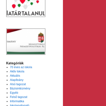
Kategóriák
70 éves az iskola
Aktív Iskola
Aktuális
Alapítvány
Alsó tagozat
Bázisintézmény
Egyéb
Felső tagozat
Informatika
Iskolanyitogató