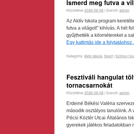
Ismerd meg futva a vil
Közzétéve
2026-06-08
|
Szerző:
admin
Az Aktív Iskola program kereté
futva a világot!” kihívás. A hét
gyűjthették a kilométereket a s
Egy kattintás ide a folytatásho
Kategória:
Aktív Iskola
,
Sport
|
Szóljon ho
Fesztiváli hangulat tö
tornacsarnokát
Közzétéve
2026-06-08
|
Szerző:
admin
Erdeiné Békési Valéria szervezé
második osztályos tanulóink. A
Pécsi Köztér Utcai Általános Isk
gyerekek játékos feladatokban