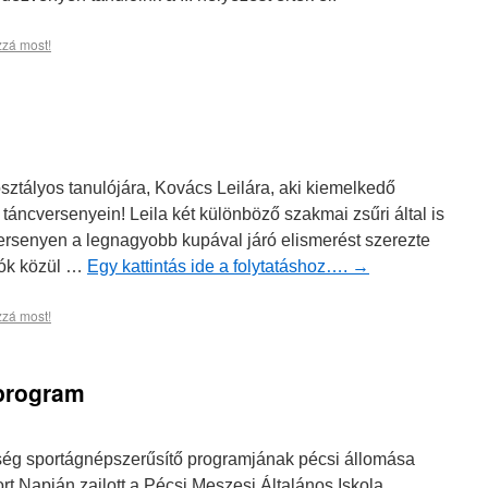
zzá most!
ztályos tanulójára, Kovács Leilára, aki kiemelkedő
táncversenyein! Leila két különböző szakmai zsűri által is
versenyen a legnagyobb kupával járó elismerést szerezte
ók közül …
Egy kattintás ide a folytatáshoz….
→
zzá most!
program
ség sportágnépszerűsítő programjának pécsi állomása
t Napján zajlott a Pécsi Meszesi Általános Iskola