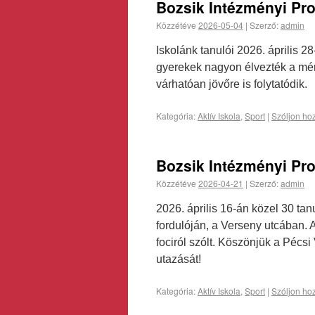
Bozsik Intézményi Pr
Közzétéve
2026-05-04
|
Szerző:
admin
Iskolánk tanulói 2026. április 2
gyerekek nagyon élvezték a mérk
várhatóan jövőre is folytatódik
Kategória:
Aktív Iskola
,
Sport
|
Szóljon ho
Bozsik Intézményi Pr
Közzétéve
2026-04-21
|
Szerző:
admin
2026. április 16-án közel 30 tan
fordulóján, a Verseny utcában. 
fociról szólt. Köszönjük a Pécsi
utazását!
Kategória:
Aktív Iskola
,
Sport
|
Szóljon ho