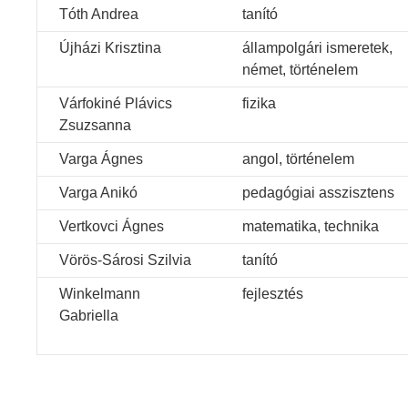
Tóth Andrea
tanító
Újházi Krisztina
állampolgári ismeretek,
német, történelem
Várfokiné Plávics
fizika
Zsuzsanna
Varga Ágnes
angol, történelem
Varga Anikó
pedagógiai asszisztens
Vertkovci Ágnes
matematika, technika
Vörös-Sárosi Szilvia
tanító
Winkelmann
fejlesztés
Gabriella