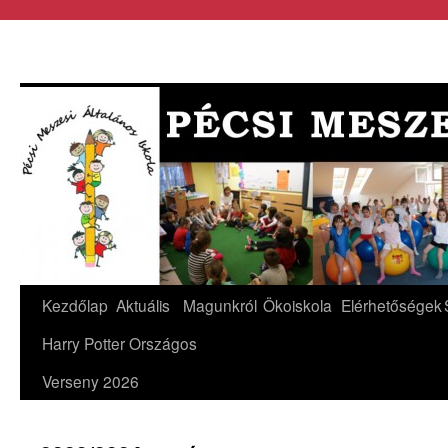
Kezdőlap
Aktuális
Magunkról
Ökoiskola
Elérhetőségek
Harry Potter Országos
Verseny 2026