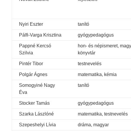
Nyiri Eszter
tanító
Pálfi-Varga Krisztina
gyógypedagógus
Pappné Kercsó
hon- és népismeret, magy
Szilvia
könyvtár
Pintér Tibor
testnevelés
Polgár Ágnes
matematika, kémia
Somogyiné Nagy
tanító
Éva
Stocker Tamás
gyógypedagógus
Szarka Lászlóné
matematika, testnevelés
Szepeshelyi Lívia
dráma, magyar