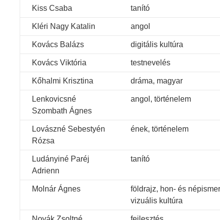
Kiss Csaba
tanító
Kléri Nagy Katalin
angol
Kovács Balázs
digitális kultúra
Kovács Viktória
testnevelés
Kőhalmi Krisztina
dráma, magyar
Lenkovicsné
angol, történelem
Szombath Ágnes
Lovászné Sebestyén
ének, történelem
Rózsa
Ludányiné Paréj
tanító
Adrienn
Molnár Ágnes
földrajz, hon- és népismer
vizuális kultúra
Novák Zsoltné
fejlesztés