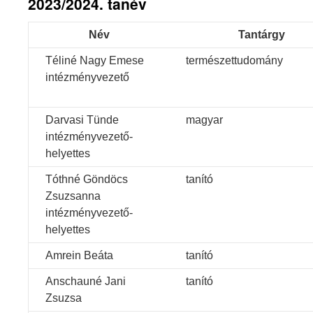
2023/2024. tanév
Név
Tantárgy
Téliné Nagy Emese
természettudomány
intézményvezető
Darvasi Tünde
magyar
intézményvezető-
helyettes
Tóthné Göndöcs
tanító
Zsuzsanna
intézményvezető-
helyettes
Amrein Beáta
tanító
Anschauné Jani
tanító
Zsuzsa