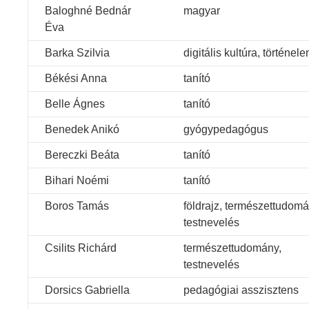
Baloghné Bednár
magyar
Éva
Barka Szilvia
digitális kultúra, történel
Békési Anna
tanító
Belle Ágnes
tanító
Benedek Anikó
gyógypedagógus
Bereczki Beáta
tanító
Bihari Noémi
tanító
Boros Tamás
földrajz, természettudomá
testnevelés
Csilits Richárd
természettudomány,
testnevelés
Dorsics Gabriella
pedagógiai asszisztens