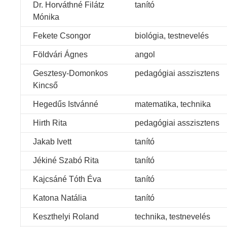
Dr. Horváthné Filátz
tanító
Mónika
Fekete Csongor
biológia, testnevelés
Földvári Ágnes
angol
Gesztesy-Domonkos
pedagógiai asszisztens
Kincső
Hegedűs Istvánné
matematika, technika
Hirth Rita
pedagógiai asszisztens
Jakab Ivett
tanító
Jékiné Szabó Rita
tanító
Kajcsáné Tóth Éva
tanító
Katona Natália
tanító
Keszthelyi Roland
technika, testnevelés