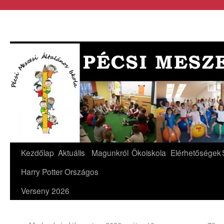
Kezdőlap
Aktuális
Magunkról
Ökoiskola
Elérhetőségek
Harry Potter Országos
Verseny 2026