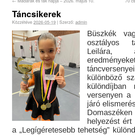
←
Madarak és fák napja – 2026. május 10.
70 c
Táncsikerek
Közzétéve
2026-05-19
|
Szerző:
admin
Büszkék vag
osztályos t
Leilára, 
eredményeket
táncversen
különböző sza
különdíjban 
versenyen a 
járó elismeré
Domaszéken a
helyezést ért 
a „Legígéretesebb tehetség” különdí