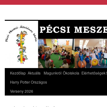
Kezdőlap
Aktuális
Magunkról
Ökoiskola
Elérhetőségek
Harry Potter Országos
Verseny 2026