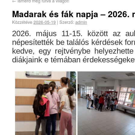
←
Ismerd meg futva a világot!
Madarak és fák napja – 2026. 
Közzétéve
2026-05-19
|
Szerző:
admin
2026. május 11-15. között az au
népesítették be találós kérdések fo
kedve, egy rejtvénybe helyezhette 
diákjaink e témában érdekességeket