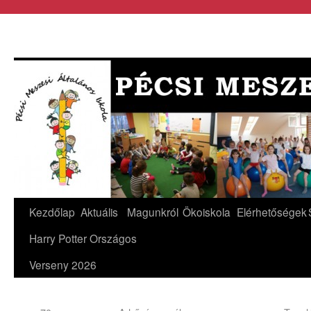
Kezdőlap
Aktuális
Magunkról
Ökoiskola
Elérhetőségek
Harry Potter Országos
Verseny 2026