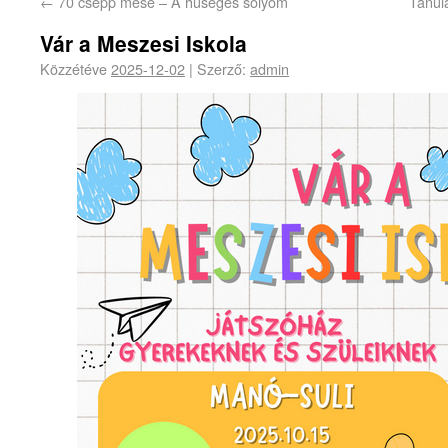
←
70 csepp mese – A hűséges sólyom
Tanul
Vár a Meszesi Iskola
Közzétéve
2025-12-02
|
Szerző:
admin