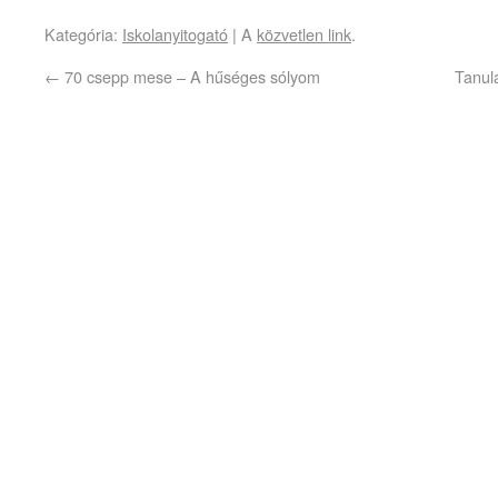
Kategória:
Iskolanyitogató
| A
közvetlen link
.
←
70 csepp mese – A hűséges sólyom
Tanul