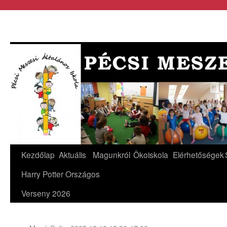
Kezdőlap
Aktuális
Magunkról
Ökoiskola
Elérhetőségek
Harry Potter Országos
Verseny 2026