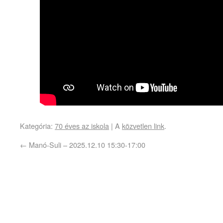
Kategória:
70 éves az iskola
| A
közvetlen link
.
←
Manó-Suli – 2025.12.10 15:30-17:00