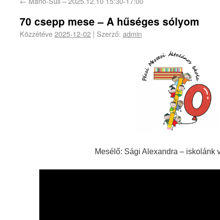
←
Manó-Suli – 2025.12.10 15:30-17:00
70 csepp mese – A hűséges sólyom
Közzétéve
2025-12-02
|
Szerző:
admin
Mesélő: Sági Alexandra – iskolánk v