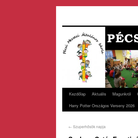
Kezdőlap
Aktuális
Magunkról
Harry Potter Országos Verseny 2026
←
Szuperhősök napja