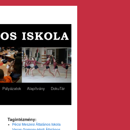
Pályázatok
Alapítvány
DokuTár
Tagintézmény:
Pécsi Meszesi Általános Iskola
Vasas-Somogy-Hirdi Általános