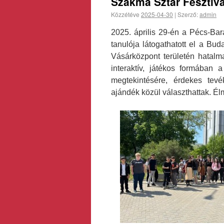
Szakma Sztár Fesztivá
Közzétéve
2025-04-30
|
Szerző:
admin
2025. április 29-én a Pécs-Bar
tanulója látogathatott el a Bu
Vásárközpont területén hatal
interaktív, játékos formában 
megtekintésére, érdekes tev
ajándék közül választhattak. É