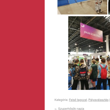
Kategória:
Felső tagozat
,
Pályaválasztás
←
Szuperhősök napja