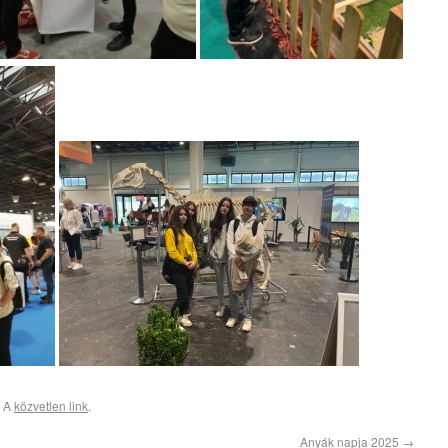
| A
közvetlen link
.
Anyák napja 2025
→