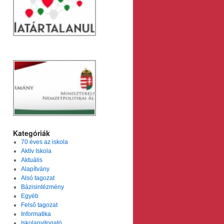
Kategóriák
70 éves az iskola
Aktív Iskola
Aktuális
Alapítvány
Alsó tagozat
Bázisintézmény
Egyéb
Felső tagozat
Informatika
Iskolanyitogató