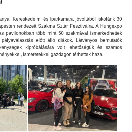
l
anyai Kereskedelmi és Iparkamara jóvoltából iskolánk 30
dapesten rendezett Szakma Sztár Fesztiválra. A Hungexpo
mas pavilonokban több mint 50 szakmával ismerkedhettek
a pályaválasztás előtt álló diákok. Látványos bemutatók
ékenységek kipróbálására volt lehetőségük és számos
lményekkel, ismeretekkel gazdagon térhettek haza.