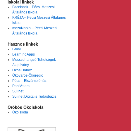
Iskolai linkek
Facebook – Pécsi Meszesi
Általános Iskola
KRÉTA – Pécsi Meszesi Általános
Iskola
mozaNaplo – Pécsi Meszesi
Általános Iskola
Hasznos linkek
Gmail
LearningApps
Messzehangzó Tehetségek
Alapítvány
Okos Doboz
Ökováros-Ökorégió
Pécs – Elszámolóház
PontVelem
Sulinet
Sulinet Digitális Tudásbázis
Örökös Ökoiskola
Ökoiskola