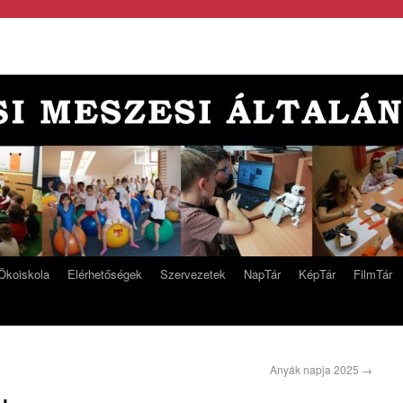
Ökoiskola
Elérhetőségek
Szervezetek
NapTár
KépTár
FilmTár
Anyák napja 2025
→