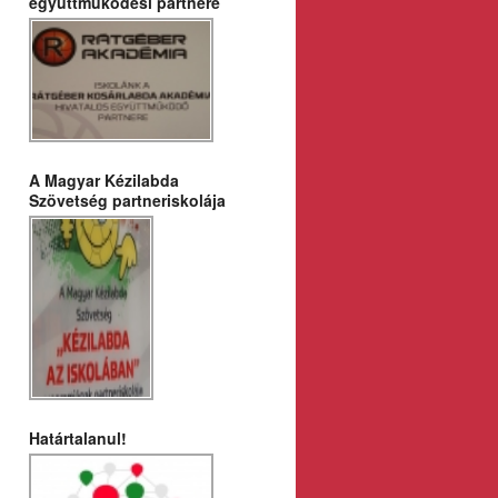
együttműködési partnere
A Magyar Kézilabda
Szövetség partneriskolája
Határtalanul!