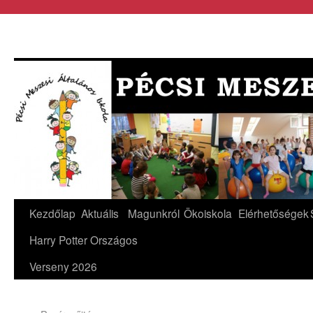
Kezdőlap
Aktuális
Magunkról
Ökoiskola
Elérhetőségek
Harry Potter Országos
Verseny 2026