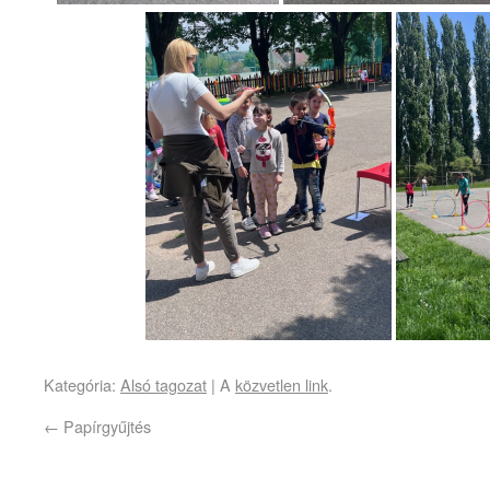
Kategória:
Alsó tagozat
| A
közvetlen link
.
←
Papírgyűjtés