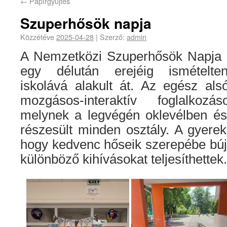
←
Papírgyűjtés
Szuperhősök napja
Közzétéve
2025-04-28
|
Szerző:
admin
A Nemzetközi Szuperhősök Napja a
egy délután erejéig ismételte
iskolává alakult át. Az egész als
mozgásos-interaktív foglalkoz
melynek a legvégén oklevélben és
részesült minden osztály. A gyere
hogy kedvenc hőseik szerepébe búj
különböző kihívásokat teljesíthettek.