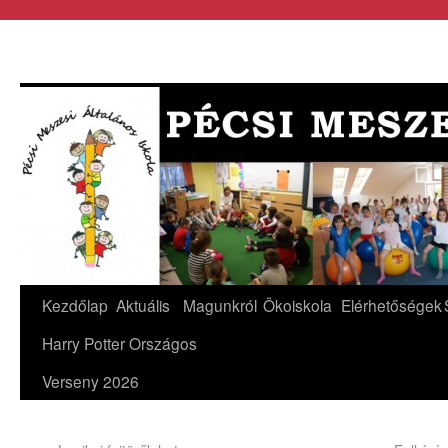
Kezdőlap
Aktuális
Magunkról
Ökoiskola
Elérhetőségek
Harry Potter Országos
Verseny 2026