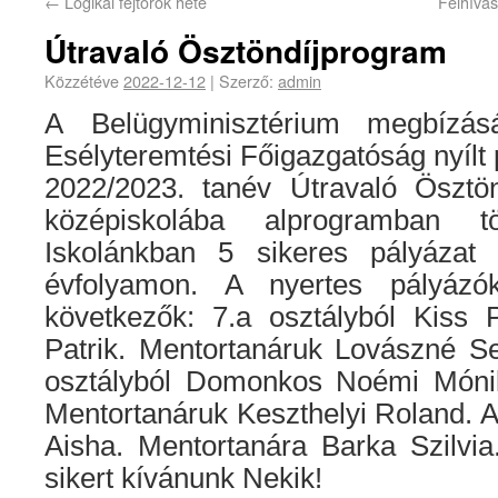
←
Logikai fejtörők hete
Felhívás
Útravaló Ösztöndíjprogram
Közzétéve
2022-12-12
|
Szerző:
admin
A Belügyminisztérium megbízás
Esélyteremtési Főigazgatóság nyílt p
2022/2023. tanév Útravaló Ösztö
középiskolába alprogramban tö
Iskolánkban 5 sikeres pályázat 
évfolyamon. A nyertes pályáz
következők: 7.a osztályból Kiss 
Patrik. Mentortanáruk Lovászné S
osztályból Domonkos Noémi Mónik
Mentortanáruk Keszthelyi Roland. A 
Aisha. Mentortanára Barka Szilvi
sikert kívánunk Nekik!