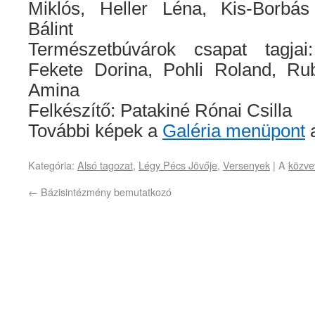
Miklós, Heller Léna, Kis-Borbás
Bálint
Természetbúvárok csapat tagja
Fekete Dorina, Pohli Roland, Rub
Amina
Felkészítő: Patakiné Rónai Csilla
További képek a
Galéria menüpont
a
Kategória:
Alsó tagozat
,
Légy Pécs Jövője
,
Versenyek
| A
közvet
←
Bázisintézmény bemutatkozó