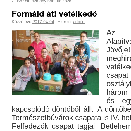
←
Bázisintézmény bemutatkozó
Formáld át! vetélkedő
Közzétéve
2017-04-04
|
Szerző:
admin
Az Ök
Alapí
Jövője
meghir
vetélke
csapat
osztál
három i
és eg
kapcsolódó döntőből állt. A döntőb
Természetbúvárok csapata is IV. hel
Felfedezők csapat tagjai: Betleh