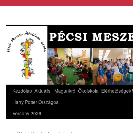
Kezdőlap
Aktuális
Magunkról
Ökoiskola
Elérhetőségek
Harry Potter Országos
Verseny 2026