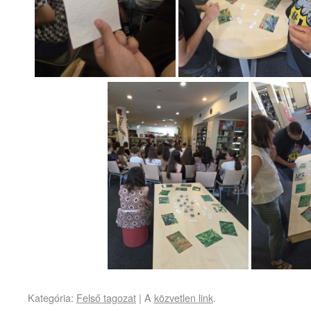
Kategória:
Felső tagozat
| A
közvetlen link
.