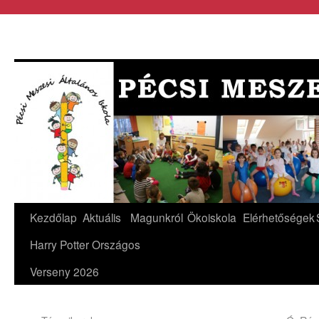
Kezdőlap
Aktuális
Magunkról
Ökoiskola
Elérhetőségek
Harry Potter Országos
Verseny 2026