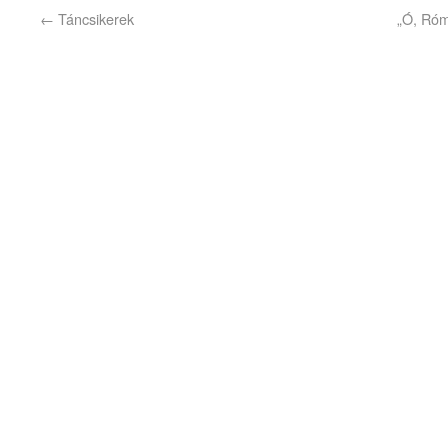
←
Táncsikerek
„Ó, Róm