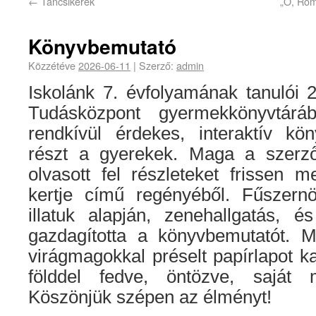
←
Táncsikerek
„Ó, Róm
Könyvbemutató
Közzétéve
2026-06-11
|
Szerző:
admin
Iskolánk 7. évfolyamának tanulói 
Tudásközpont gyermekkönyvtáráb
rendkívül érdekes, interaktív kö
részt a gyerekek. Maga a szerző
olvasott fel részleteket frissen me
kertje című regényéből. Fűszern
illatuk alapján, zenehallgatás, é
gazdagította a könyvbemutatót. 
virágmagokkal préselt papírlapot ka
földdel fedve, öntözve, saját m
Köszönjük szépen az élményt!