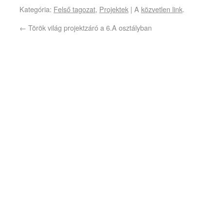
Kategória:
Felső tagozat
,
Projektek
| A
közvetlen link
.
←
Török világ projektzáró a 6.A osztályban