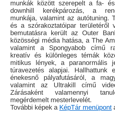
munkák között szerepelt a fa- és 
downhill kerékpározás, a ren
munkája, valamint az autótuning. 
és a szórakoztatóipar területéről v
bemutatásra került az Outer Ban
közösségi média hatása, a The Ama
valamint a Spongyabob című raj
kreatív és különleges témák köz
mitikus lények, a paranormális je
túravezetés alapjai. Hallhattunk
énekesnő pályafutásáról, a magyar
valamint az Ultrakill című videó
Zárásaként valamennyi tanu
megérdemelt mesterlevelét.
További képek a
KépTár menüpont
a