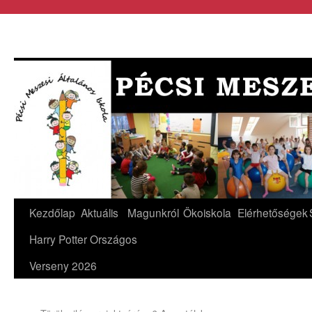
Kezdőlap
Aktuális
Magunkról
Ökoiskola
Elérhetőségek
Harry Potter Országos
Verseny 2026