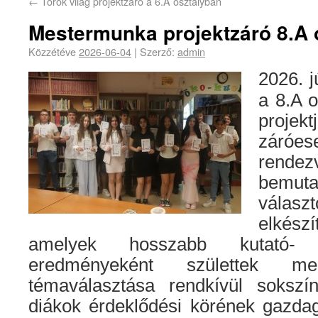
←
Török világ projektzáró a 6.A osztályban
Mestermunka projektzáró 8.A 
Közzétéve
2026-06-04
|
Szerző:
admin
2026. j
a 8.A 
projekt
záró
rendez
bemut
válas
elkés
amelyek hosszabb kutató-
eredményeként születtek m
témaválasztása rendkívül sokszí
diákok érdeklődési körének gazdag