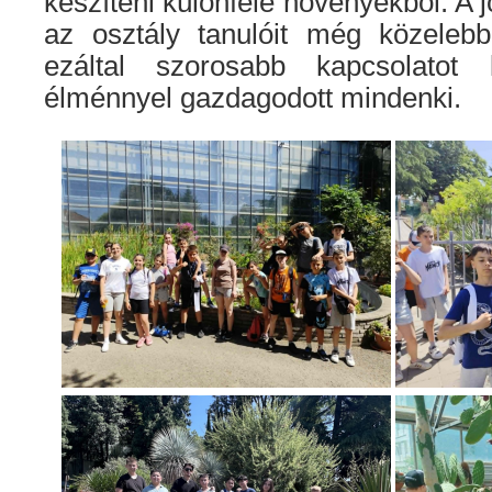
készíteni különféle növényekből. A j
az osztály tanulóit még közeleb
ezáltal szorosabb kapcsolatot 
élménnyel gazdagodott mindenki.