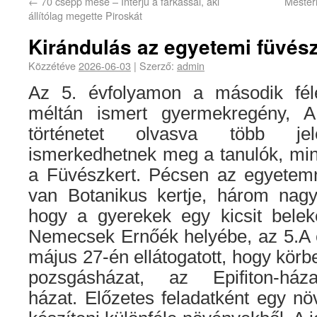
←
70 csepp mese – Interjú a farkassal, aki
Mester
állítólag megette Piroskát
Kirándulás az egyetemi füvés
Közzétéve
2026-06-03
|
Szerző:
admin
Az 5. évfolyamon a második fél
méltán ismert gyermekregény, A
történetet olvasva több jele
ismerkedhetnek meg a tanulók, min
a Füvészkert. Pécsen az egyetem
van Botanikus kertje, három nagy
hogy a gyerekek egy kicsit bele
Nemecsek Ernőék helyébe, az 5.A é
május 27-én ellátogatott, hogy körb
pozsgásházat, az Epifiton-h
házat. Előzetes feladatként egy növ