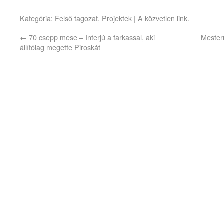
Kategória:
Felső tagozat
,
Projektek
| A
közvetlen link
.
←
70 csepp mese – Interjú a farkassal, aki
Mester
állítólag megette Piroskát