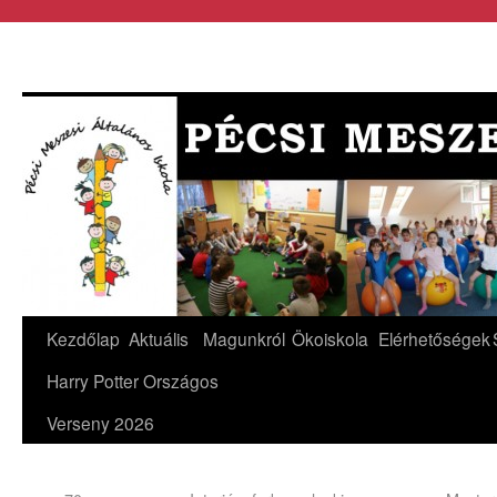
Kezdőlap
Aktuális
Magunkról
Ökoiskola
Elérhetőségek
Harry Potter Országos
Verseny 2026